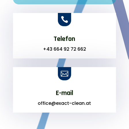

Telefon
+43 664 92 72 662

E-mail
office@exact-clean.at